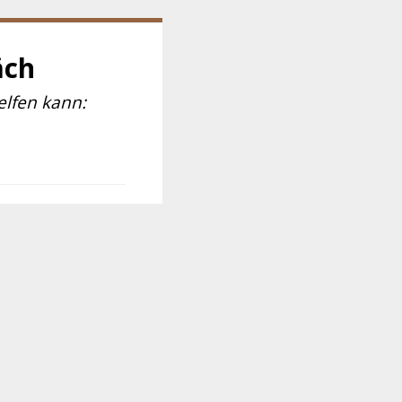
äch
elfen kann: